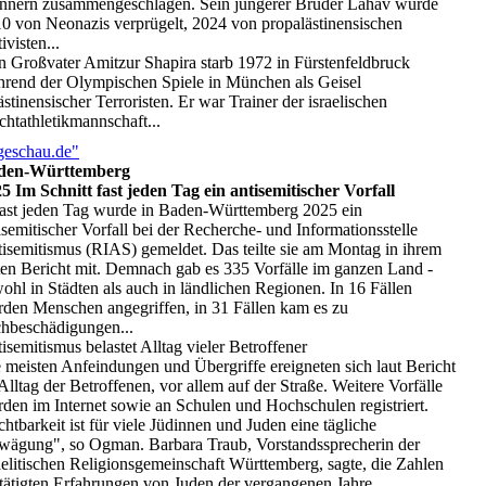
nern zusammengeschlagen. Sein jüngerer Bruder Lahav wurde
0 von Neonazis verprügelt, 2024 von propalästinensischen
ivisten...
n Großvater Amitzur Shapira starb 1972 in Fürstenfeldbruck
rend der Olympischen Spiele in München als Geisel
ästinensischer Terroristen. Er war Trainer der israelischen
chtathletikmannschaft...
geschau.de"
den-Württemberg
5 Im Schnitt fast jeden Tag ein antisemitischer Vorfall
Fast jeden Tag wurde in Baden-Württemberg 2025 ein
isemitischer Vorfall bei der Recherche- und Informationsstelle
isemitismus (RIAS) gemeldet. Das teilte sie am Montag in ihrem
ten Bericht mit. Demnach gab es 335 Vorfälle im ganzen Land -
ohl in Städten als auch in ländlichen Regionen. In 16 Fällen
den Menschen angegriffen, in 31 Fällen kam es zu
hbeschädigungen...
isemitismus belastet Alltag vieler Betroffener
 meisten Anfeindungen und Übergriffe ereigneten sich laut Bericht
Alltag der Betroffenen, vor allem auf der Straße. Weitere Vorfälle
den im Internet sowie an Schulen und Hochschulen registriert.
chtbarkeit ist für viele Jüdinnen und Juden eine tägliche
ägung", so Ogman. Barbara Traub, Vorstandssprecherin der
aelitischen Religionsgemeinschaft Württemberg, sagte, die Zahlen
tätigten Erfahrungen von Juden der vergangenen Jahre.