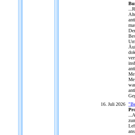
Bun
...
Alt
ant
mas
Dem
Bes
Umf
Äuß
dok
ver
ins
ant
Mel
Mel
war
ant
Geg
16. Juli 2026
"Be
Pro
...
zum
Leh
ans