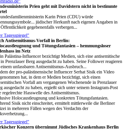
mradio.de"
desministerin Prien geht mit Davidstern nicht in bestimmte
rtel
Bundesfamilienministerin Karin Prien (CDU) würde
ennungssymbole... jüdischer Herkunft nach eigenen Angaben in
 Öffentlichkeit gegebenenfalls verbergen...
r Tagesspiegel"
h Antisemitismus-Vorfall in Berlin:
locaustleugnung und Tötungsfantasien – hemmungsloser
denhass im Netz
Ein Palästina-Influencer bezichtigt Medien, sich eine antisemitische
 in Prenzlauer Berg ausgedacht zu haben. Seine Follower reagieren
 einem unfassbaren Antisemitismus-Ausbruch...
dem der pro-palästinensische Influencer Serhat Sisik ein Video
genommen hat, in dem er Medien bezichtigt, sich einen
isemitischen Vorfall am vergangenen Wochenende in Prenzlauer
g ausgedacht zu haben, ergießt sich unter seinem Instagram-Post
e regelrechte Hasswelle des Antisemitismus.
lusive Holocaustleugnung und konkreten Tötungsfantasien.
rend Sisik nicht einschreitet, ermittelt mittlerweile die Berliner
izei in mehreren Fällen wegen des Verdachts der
ksverhetzung...
r Tagesspiegel"
rkischer Konzern übernimmt Jüdisches Krankenhaus Berlin