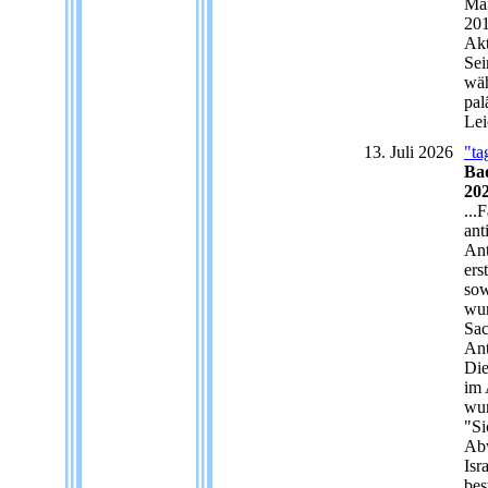
Män
201
Akt
Sei
wäh
pal
Lei
13. Juli 2026
"ta
Ba
202
...
ant
Ant
ers
sow
wur
Sac
Ant
Die
im 
wur
"Si
Abw
Isr
bes