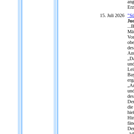
ang
Erz
15. Juli 2026
"Sü
Jud
...
Mäd
Vor
obe
des
Ant
„Da
und
Lei
Bay
erg
„An
und
des
Der
die
hie
Hin
fän
Der
„ki