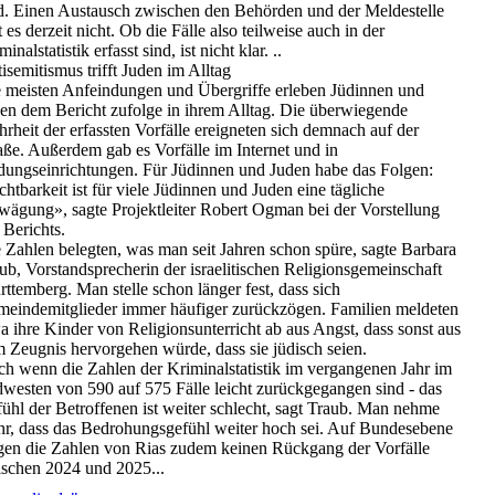
d. Einen Austausch zwischen den Behörden und der Meldestelle
t es derzeit nicht. Ob die Fälle also teilweise auch in der
minalstatistik erfasst sind, ist nicht klar. ..
isemitismus trifft Juden im Alltag
 meisten Anfeindungen und Übergriffe erleben Jüdinnen und
en dem Bericht zufolge in ihrem Alltag. Die überwiegende
rheit der erfassten Vorfälle ereigneten sich demnach auf der
aße. Außerdem gab es Vorfälle im Internet und in
dungseinrichtungen. Für Jüdinnen und Juden habe das Folgen:
chtbarkeit ist für viele Jüdinnen und Juden eine tägliche
ägung», sagte Projektleiter Robert Ogman bei der Vorstellung
 Berichts.
 Zahlen belegten, was man seit Jahren schon spüre, sagte Barbara
ub, Vorstandsprecherin der israelitischen Religionsgemeinschaft
ttemberg. Man stelle schon länger fest, dass sich
eindemitglieder immer häufiger zurückzögen. Familien meldeten
a ihre Kinder von Religionsunterricht ab aus Angst, dass sonst aus
 Zeugnis hervorgehen würde, dass sie jüdisch seien.
h wenn die Zahlen der Kriminalstatistik im vergangenen Jahr im
westen von 590 auf 575 Fälle leicht zurückgegangen sind - das
ühl der Betroffenen ist weiter schlecht, sagt Traub. Man nehme
r, dass das Bedrohungsgefühl weiter hoch sei. Auf Bundesebene
gen die Zahlen von Rias zudem keinen Rückgang der Vorfälle
schen 2024 und 2025...