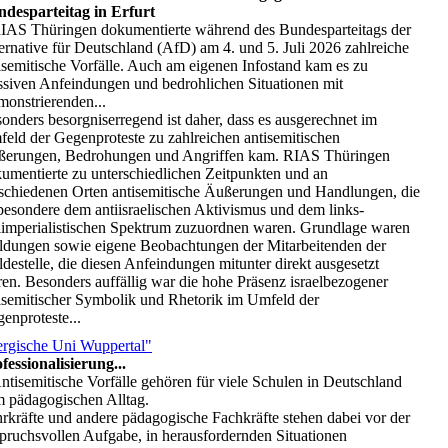
desparteitag in Erfurt
RIAS Thüringen dokumentierte während des Bundesparteitags der
ernative für Deutschland (AfD) am 4. und 5. Juli 2026 zahlreiche
isemitische Vorfälle. Auch am eigenen Infostand kam es zu
siven Anfeindungen und bedrohlichen Situationen mit
onstrierenden...
onders besorgniserregend ist daher, dass es ausgerechnet im
eld der Gegenproteste zu zahlreichen antisemitischen
erungen, Bedrohungen und Angriffen kam. RIAS Thüringen
umentierte zu unterschiedlichen Zeitpunkten und an
schiedenen Orten antisemitische Äußerungen und Handlungen, die
besondere dem antiisraelischen Aktivismus und dem links-
iimperialistischen Spektrum zuzuordnen waren. Grundlage waren
dungen sowie eigene Beobachtungen der Mitarbeitenden der
destelle, die diesen Anfeindungen mitunter direkt ausgesetzt
en. Besonders auffällig war die hohe Präsenz israelbezogener
isemitischer Symbolik und Rhetorik im Umfeld der
enproteste...
rgische Uni Wuppertal"
fessionalisierung...
Antisemitische Vorfälle gehören für viele Schulen in Deutschland
 pädagogischen Alltag.
rkräfte und andere pädagogische Fachkräfte stehen dabei vor der
pruchsvollen Aufgabe, in herausfordernden Situationen