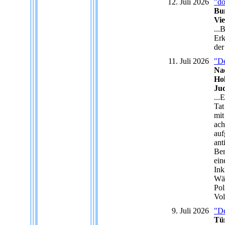
12. Juli 2026
"do
Bun
Vie
...
Erk
der
11. Juli 2026
"De
Nac
Ho
Ju
...
Tat
mit
ach
auf
ant
Ber
ein
Ink
Wäh
Pol
Vol
9. Juli 2026
"De
Tü