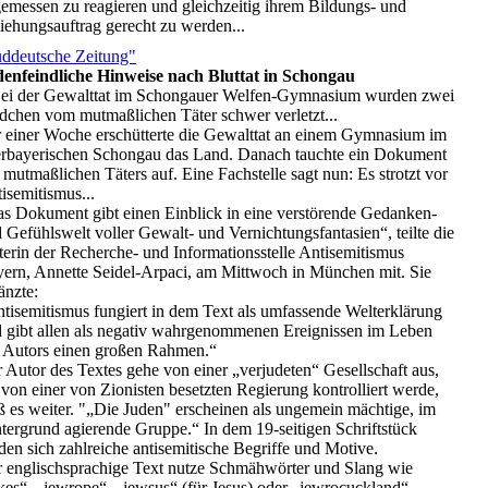
emessen zu reagieren und gleichzeitig ihrem Bildungs- und
iehungsauftrag gerecht zu werden...
ddeutsche Zeitung"
enfeindliche Hinweise nach Bluttat in Schongau
Bei der Gewalttat im Schongauer Welfen-Gymnasium wurden zwei
chen vom mutmaßlichen Täter schwer verletzt...
 einer Woche erschütterte die Gewalttat an einem Gymnasium im
rbayerischen Schongau das Land. Danach tauchte ein Dokument
 mutmaßlichen Täters auf. Eine Fachstelle sagt nun: Es strotzt vor
isemitismus...
s Dokument gibt einen Einblick in eine verstörende Gedanken-
 Gefühlswelt voller Gewalt- und Vernichtungsfantasien“, teilte die
terin der Recherche- und Informationsstelle Antisemitismus
ern, Annette Seidel-Arpaci, am Mittwoch in München mit. Sie
änzte:
tisemitismus fungiert in dem Text als umfassende Welterklärung
 gibt allen als negativ wahrgenommenen Ereignissen im Leben
 Autors einen großen Rahmen.“
 Autor des Textes gehe von einer „verjudeten“ Gesellschaft aus,
 von einer von Zionisten besetzten Regierung kontrolliert werde,
ß es weiter. "„Die Juden" erscheinen als ungemein mächtige, im
tergrund agierende Gruppe.“ In dem 19-seitigen Schriftstück
den sich zahlreiche antisemitische Begriffe und Motive.
 englischsprachige Text nutze Schmähwörter und Slang wie
kes“, „jewrope“, „jewsus“ (für Jesus) oder „jewrocuckland“.