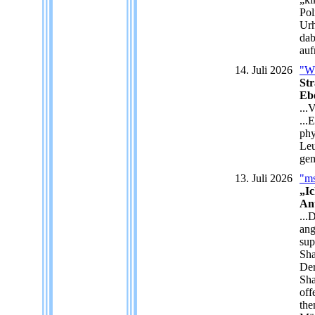
Pol
Urh
dab
auf
14. Juli 2026
"W
Str
Ebe
...
...
phy
Leu
gem
13. Juli 2026
"m
„Ic
An
...
ang
sup
Sha
Der
Sha
off
the