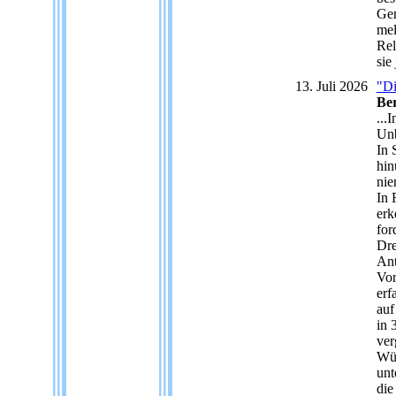
Gem
mel
Rel
sie
13. Juli 2026
"Di
Ber
...
Unb
In 
hin
nie
In 
erk
for
Dre
Ant
Vor
erf
auf
in 
ver
Wür
unt
die