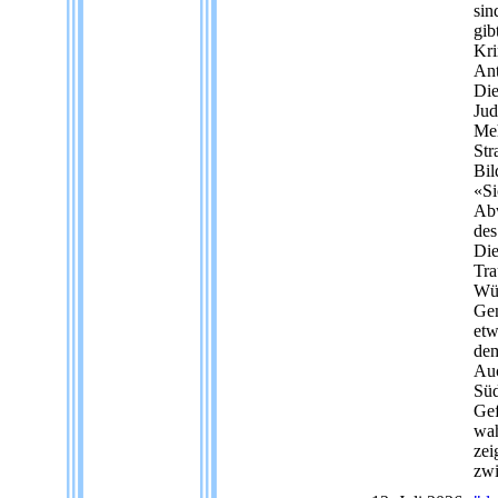
sin
gib
Kri
Ant
Die
Jud
Meh
Str
Bil
«Si
Abw
des
Die
Tra
Wür
Gem
etw
dem
Auc
Süd
Gef
wah
zei
zwi