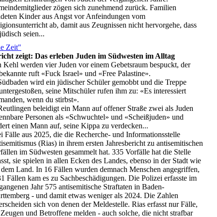
eindemitglieder zögen sich zunehmend zurück. Familien
deten Kinder aus Angst vor Anfeindungen vom
igionsunterricht ab, damit aus Zeugnissen nicht hervorgehe, dass
 jüdisch seien...
e Zeit"
icht zeigt: Das erleben Juden im Südwesten im Alltag
In Kehl werden vier Juden vor einem Gebetsraum bespuckt, der
ekannte ruft «Fuck Israel» und «Free Palastine».
Südbaden wird ein jüdischer Schüler gemobbt und die Treppe
untergestoßen, seine Mitschüler rufen ihm zu: «Es interessiert
manden, wenn du stirbst».
Reutlingen beleidigt ein Mann auf offener Straße zwei als Juden
ennbare Personen als «Schwuchtel» und «Scheißjuden» und
dert einen Mann auf, seine Kippa zu verdecken...
i Fälle aus 2025, die die Recherche- und Informationsstelle
isemitismus (Rias) in ihrem ersten Jahresbericht zu antisemitischen
fällen im Südwesten gesammelt hat. 335 Vorfälle hat die Stelle
asst, sie spielen in allen Ecken des Landes, ebenso in der Stadt wie
 dem Land. In 16 Fällen wurden demnach Menschen angegriffen,
31 Fällen kam es zu Sachbeschädigungen. Die Polizei erfasste im
gangenen Jahr 575 antisemitische Straftaten in Baden-
ttemberg - und damit etwas weniger als 2024. Die Zahlen
erscheiden sich von denen der Meldestelle. Rias erfasst nur Fälle,
 Zeugen und Betroffene melden - auch solche, die nicht strafbar