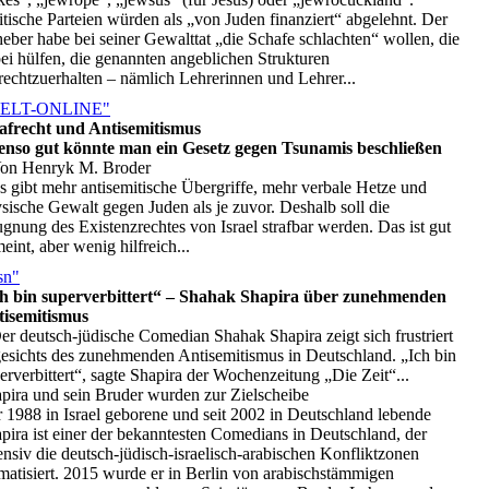
itische Parteien würden als „von Juden finanziert“ abgelehnt. Der
eber habe bei seiner Gewalttat „die Schafe schlachten“ wollen, die
ei hülfen, die genannten angeblichen Strukturen
rechtzuerhalten – nämlich Lehrerinnen und Lehrer...
ELT-ONLINE"
afrecht und Antisemitismus
nso gut könnte man ein Gesetz gegen Tsunamis beschließen
Von Henryk M. Broder
Es gibt mehr antisemitische Übergriffe, mehr verbale Hetze und
sische Gewalt gegen Juden als je zuvor. Deshalb soll die
gnung des Existenzrechtes von Israel strafbar werden. Das ist gut
eint, aber wenig hilfreich...
sn"
h bin superverbittert“ – Shahak Shapira über zunehmenden
tisemitismus
Der deutsch-jüdische Comedian Shahak Shapira zeigt sich frustriert
esichts des zunehmenden Antisemitismus in Deutschland. „Ich bin
erverbittert“, sagte Shapira der Wochenzeitung „Die Zeit“...
pira und sein Bruder wurden zur Zielscheibe
 1988 in Israel geborene und seit 2002 in Deutschland lebende
pira ist einer der bekanntesten Comedians in Deutschland, der
ensiv die deutsch-jüdisch-israelisch-arabischen Konfliktzonen
matisiert. 2015 wurde er in Berlin von arabischstämmigen